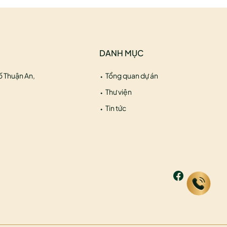
DANH MỤC
ố Thuận An,
Tổng quan dự án
Thư viện
Tin tức